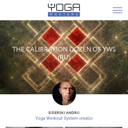
Main page
THE CALIBRATION DOZEN OF YWS
(RU)
SIDERSKI ANDRII
Yoga Workout System creator