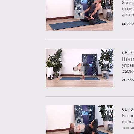
Заве
пров
5-го 
duratio
СЕТ 7
Нача
упра
замк
duratio
СЕТ 8
Втор
новый
тиши