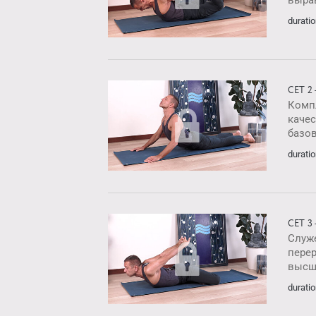
duratio
СЕТ 2
Комп
каче
базов
duratio
СЕТ 3
Служ
перер
высш
duratio