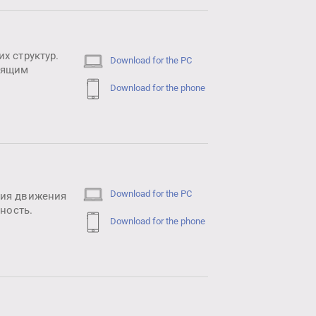
х структур.
Download for the PC
дящим
Download for the phone
Download for the PC
ция движения
ность.
Download for the phone