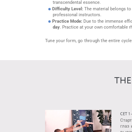
transcendental essence.
Difficulty Level:
The material belongs to t
professional instructors.
Practice Mode:
Due to the immense effic
day
. Practice at your own comfortable r
Tune your form, go through the entire cycl
THE
СЕТ 1
Стар
глаз 
выра