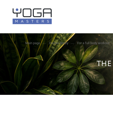
Main page
Course library
For a full body workout
THE