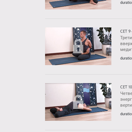
duratio
СЕТ 9
Трет
вверх
меди
duratio
СЕТ 1
Четв
энер
верт
duratio