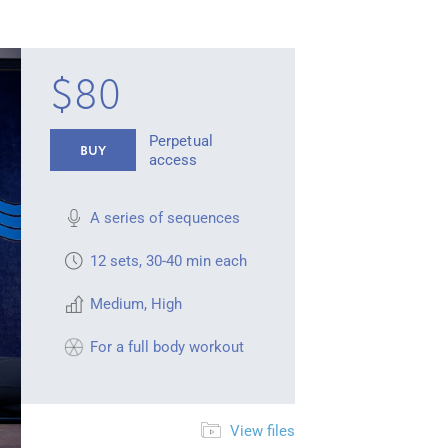
$80
Perpetual
BUY
access
A series of sequences
12 sets, 30-40 min each
Medium
,
High
For a full body workout
View files