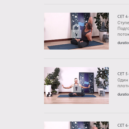
СЕТ 4
Ступе
Подг
пото
duratio
СЕТ 5
Один
плотн
duratio
СЕТ 6