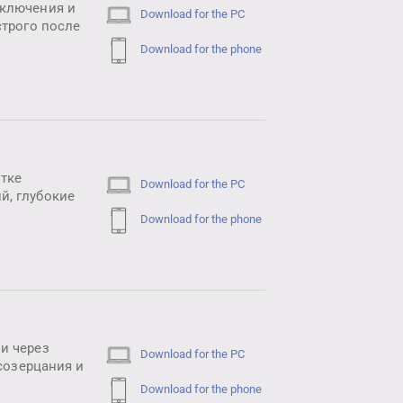
дключения и
Download for the PC
строго после
Download for the phone
тке
Download for the PC
й, глубокие
Download for the phone
и через
Download for the PC
созерцания и
Download for the phone