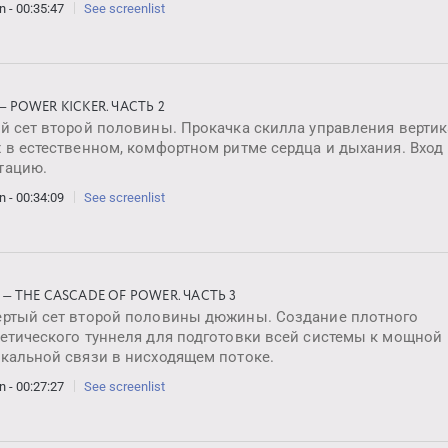
n - 00:35:47
See screenlist
 — POWER KICKER. ЧАСТЬ 2
ий сет второй половины. Прокачка скилла управления верти
 в естественном, комфортном ритме сердца и дыхания. Вход
тацию.
n - 00:34:09
See screenlist
0 — THE CASCADE OF POWER. ЧАСТЬ 3
ертый сет второй половины дюжины. Создание плотного
гетического туннеля для подготовки всей системы к мощной
икальной связи в нисходящем потоке.
n - 00:27:27
See screenlist