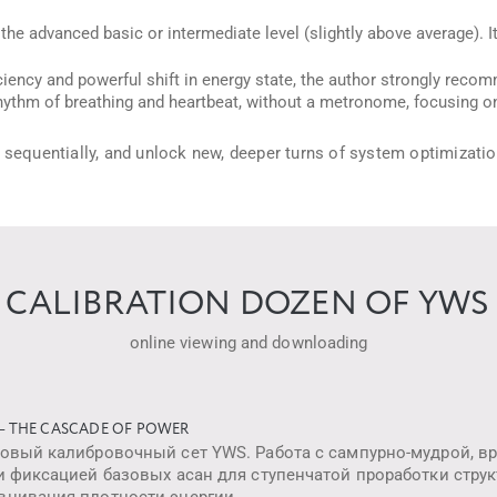
he advanced basic or intermediate level (slightly above average). It
iency and powerful shift in energy state, the author strongly rec
hythm of breathing and heartbeat, without a metronome, focusing on
e sequentially, and unlock new, deeper turns of system optimizati
 CALIBRATION DOZEN OF YWS 
online viewing and downloading
 — THE CASCADE OF POWER
товый калибровочный сет YWS. Работа с сампурно-мудрой, 
и фиксацией базовых асан для ступенчатой проработки струк
внивания плотности энергии.