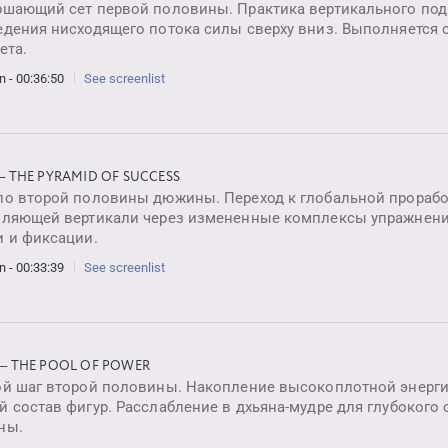
ршающий сет первой половины. Практика вертикального по
едения нисходящего потока силы сверху вниз. Выполняется 
сета.
n - 00:36:50
See screenlist
 — THE PYRAMID OF SUCCESS
ло второй половины дюжины. Переход к глобальной прорабо
вляющей вертикали через измененные комплексы упражнени
и и фиксации.
n - 00:33:39
See screenlist
 — THE POOL OF POWER
ой шаг второй половины. Накопление высокоплотной энерги
 состав фигур. Расслабление в дхьяна-мудре для глубокого 
ны.