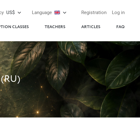
cy
US$
Language
Registration
Log in
PTION CLASSES
TEACHERS
ARTICLES
FAQ
(RU)