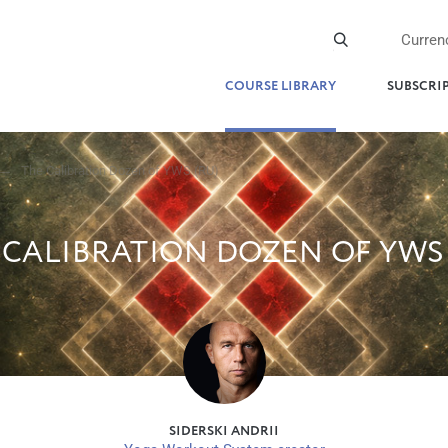
Curren
COURSE LIBRARY
SUBSCRI
The Calibration Dozen of YWS (RU)
 CALIBRATION DOZEN OF YWS 
SIDERSKI ANDRII