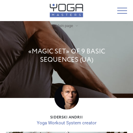
Main page
«MAGIC SET» OF 9 BASIC
SEQUENCES (UA)
SIDERSKI ANDRII
Yoga Workout System creator