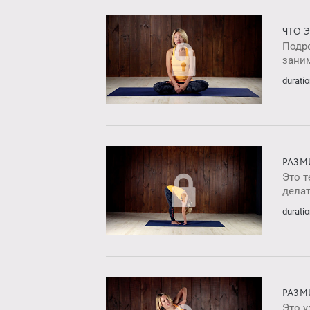
ЧТО 
Подро
заним
duratio
РАЗМ
Это т
делат
duratio
РАЗМ
Это 