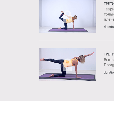
ТРЕТ
Теор
толь
плече
duratio
ТРЕТ
Выпо
Прод
duratio