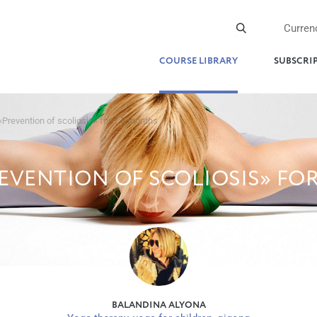
Curren
COURSE LIBRARY
SUBSCRI
Prevention of scoliosis» for 1.5 months
EVENTION OF SCOLIOSIS» FOR
BALANDINA ALYONA