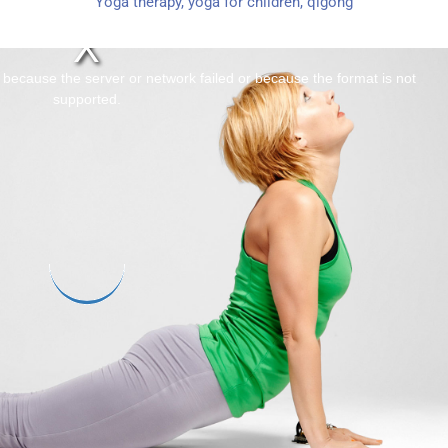
Yoga therapy, yoga for children, qigong
 because the server or network failed or because the format is not
supported.