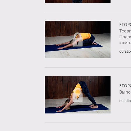
ВТОР
Теор
Подр
комп
duratio
ВТОР
Выпо
duratio