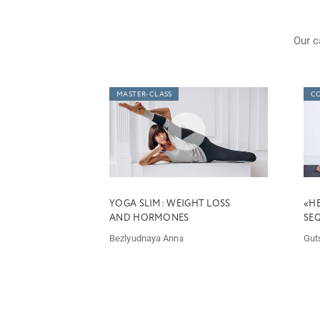
Our c
MASTER-CLASS
C
YOGA SLIM: WEIGHT LOSS
«H
AND HORMONES
SE
Bezlyudnaya Anna
Gut