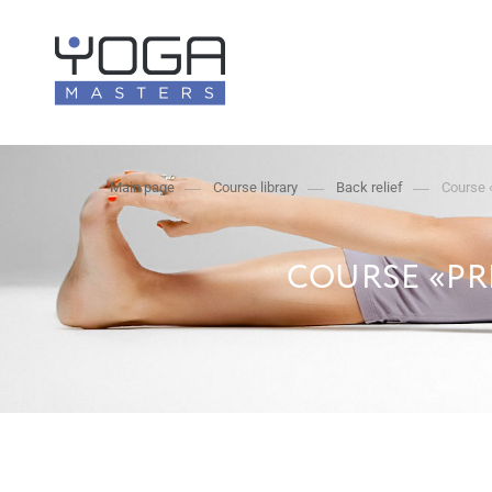
Main page
Course library
Back relief
Course «
COURSE «PR