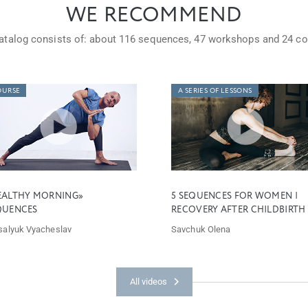
WE RECOMMEND
atalog consists of: about
116 sequences,
47 workshops
and
24 co
OURSE
A SERIES OF LESSONS
EALTHY MORNING»
5 SEQUENCES FOR WOMEN |
QUENCES
RECOVERY AFTER CHILDBIRTH
salyuk Vyacheslav
Savchuk Olena
All videos