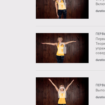
Вклю
duratio
ПЕРВ
Перв
Теор
упра
сове
duratio
ПЕРВ
Выпо
duratio